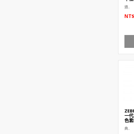
適..
NT$
ZEB
一代
色套
典..