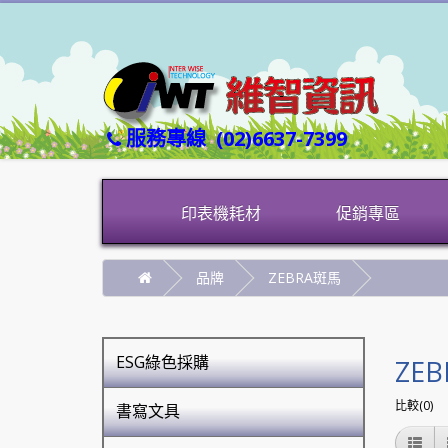
服務專線
(02)6637-7399
印表機耗材
促銷專區
品牌
ZEBRA斑馬
ESG綠色採購
ZE
比較(0)
書寫文具