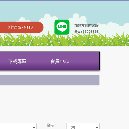
加好友即時客服
0 件商品 - NT$0
@wz66008368
下載專區
會員中心
顯示：