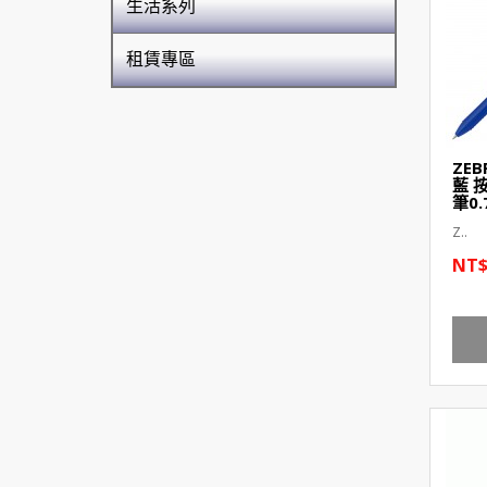
生活系列
租賃專區
ZEB
藍 
筆0.
Z..
NT$