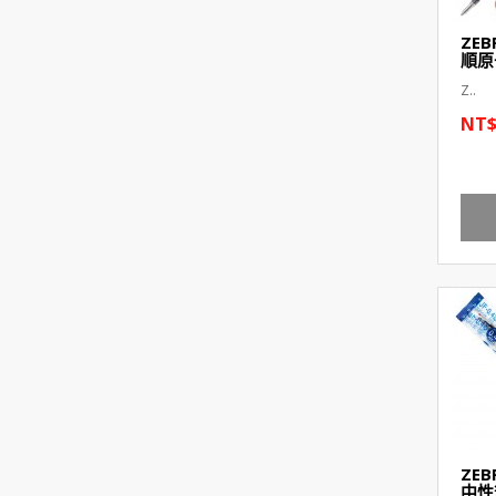
ZEB
順原
Z..
NT$
ZEB
中性