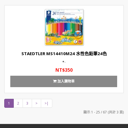
STAEDTLER MS14410M24 水性色鉛筆24色
●..
NT$350
加入購物車
1
2
3
>
>|
顯示 1 - 25 / 67 (共計 3 頁)