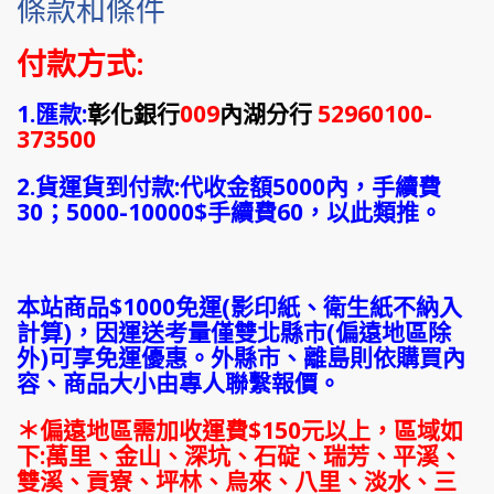
條款和條件
付款方式:
1.匯款:
彰化銀行
009
內湖分行
52960100-
373500
2.貨運貨到付款:代收金額5000內，手續費
30；5000-10000$手續費60，以此類推。
本站商品$1000免運(影印紙、衛生紙不納入
計算)，因運送考量僅雙北縣市(偏遠地區除
外)可享免運優惠。外縣市、離島則依購買內
容、商品大小由專人聯繫報價
。
＊偏遠地區需加收運費$150元以上，區域如
下:萬里、金山、深坑、石碇、瑞芳、平溪、
雙溪、貢寮、坪林、烏來、八里、淡水、三