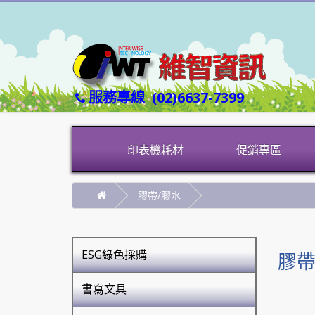
服務專線
(02)6637-7399
印表機耗材
促銷專區
膠帶/膠水
ESG綠色採購
膠帶
書寫文具