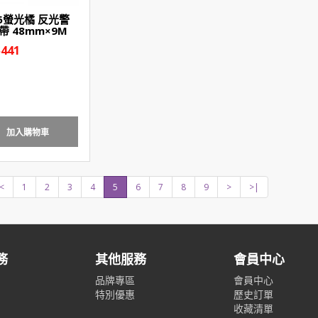
06螢光橘 反光警
帶 48mm×9M
441
加入購物車
<
1
2
3
4
5
6
7
8
9
>
>|
務
其他服務
會員中心
品牌專區
會員中心
特別優惠
歷史訂單
收藏清單