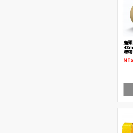
鹿頭
48m
膠帶
NT$