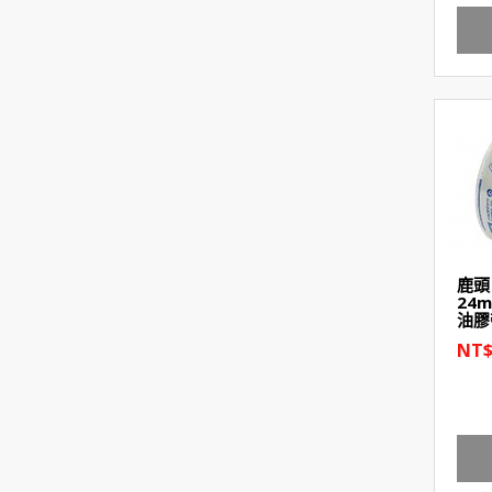
鹿頭 
24
油膠
NT$