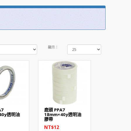
顯示：
A7
鹿頭 PPA7
40y透明油
18mm×40y透明油
膠帶
NT$12