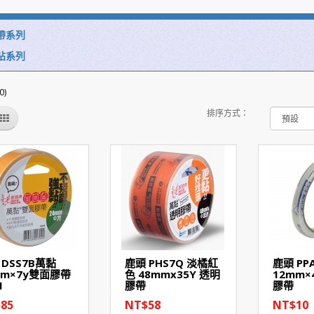
帶系列
貼系列
)
排序方式：
 DSS7B萬黏
鹿頭 PHS7Q 淡橘紅
鹿頭 PP
mm×7y雙面膠帶
色 48mmx35Y 透明
12mm×
M
膠帶
膠帶
85
NT$58
NT$10