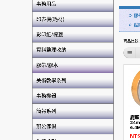
事務用品
膠
印表機(耗材)
黏
影印紙/標籤
商品比較(0
資料整理收納
膠帶/膠水
美術教學系列
事務機器
簡報系列
鹿頭
24
辦公傢俱
6.4
NT$