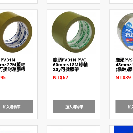
PV31N
鹿頭PV31N PVC
鹿頭PVS
mm×27M藍軸
60mm×18M綠軸
48mm×1
y可撕封箱膠帶
20y可撕膠帶
(橘軸)膠
95
NT$62
NT$39
加入購物車
加入購物車
加