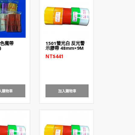
銀色魔帶
1501螢光白 反光警
)
示膠帶 48mm×9M
NT$441
入購物車
加入購物車