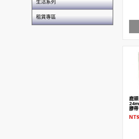
生活系列
租賃專區
鹿頭 
24
膠帶
NT$