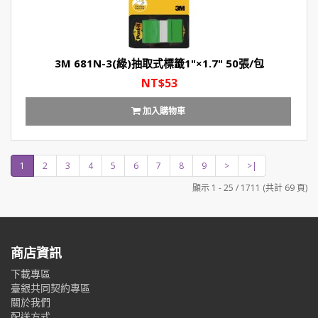
3M 681N-3(綠)抽取式標籤1"×1.7" 50張/包
NT$53
加入購物車
1
2
3
4
5
6
7
8
9
>
>|
顯示 1 - 25 / 1711 (共計 69 頁)
商店資訊
下載專區
臺銀共同契約專區
關於我們
配送方式