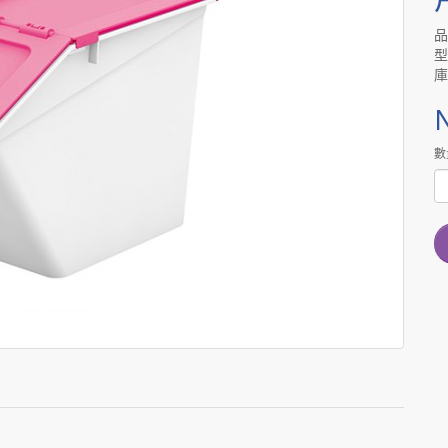
型
庫
數