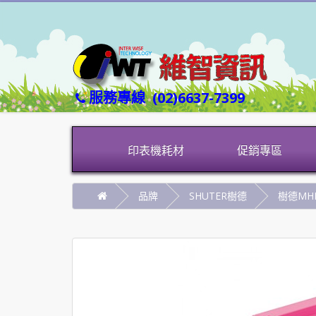
服務專線
(02)6637-7399
印表機耗材
促銷專區
品牌
SHUTER樹德
樹德MHB