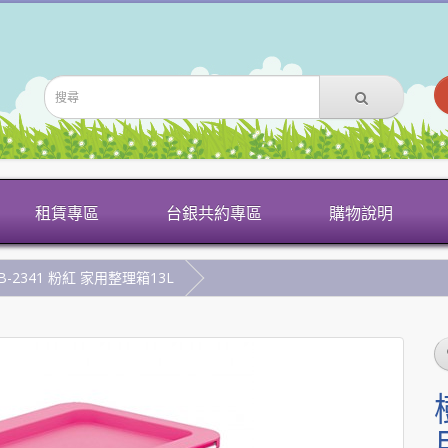
租賃專區
台銀共約專區
購物說明
-2341 粉紅 家用整理箱13L