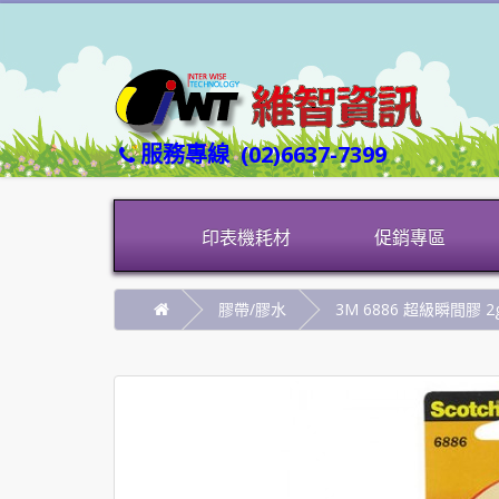
服務專線
(02)6637-7399
印表機耗材
促銷專區
膠帶/膠水
3M 6886 超級瞬間膠 2