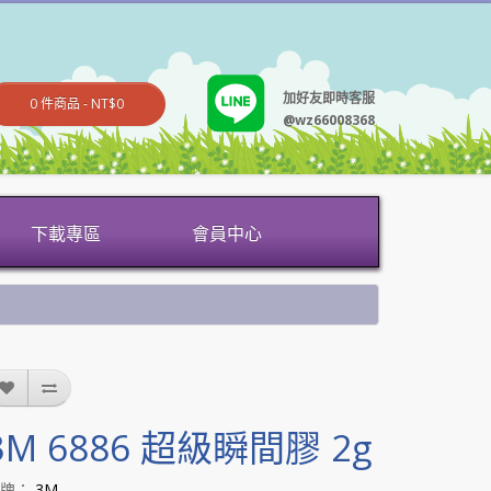
加好友即時客服
0 件商品 - NT$0
@wz66008368
下載專區
會員中心
3M 6886 超級瞬間膠 2g
品牌：
3M