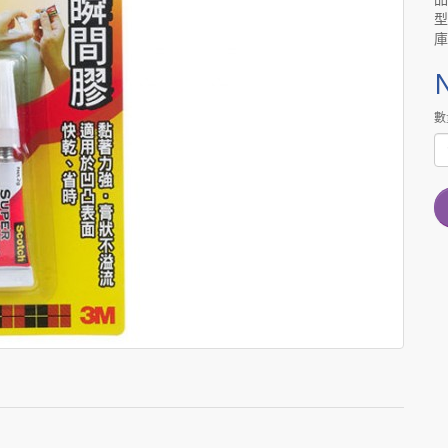
型
庫
數