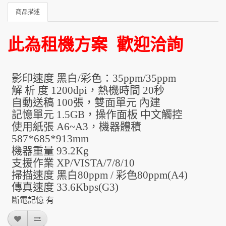
商品描述
此為租機方案 歡迎洽詢
影印速度 黑白
/
彩色：
35ppm/35ppm
解 析 度
1200dpi
，熱機時間
20
秒
自動送稿
100
張，雙面單元 內建
記憶單元
1.5GB
，操作面板 中文觸控
使用紙張
A6~A3
，機器體積
587*685*913mm
機器重量
93.2Kg
支援作業
XP/VISTA/7/8/10
掃描速度 黑白
80ppm /
彩色
80ppm(A4)
傳真速度
33.6Kbps(G3)
斷電記憶 有